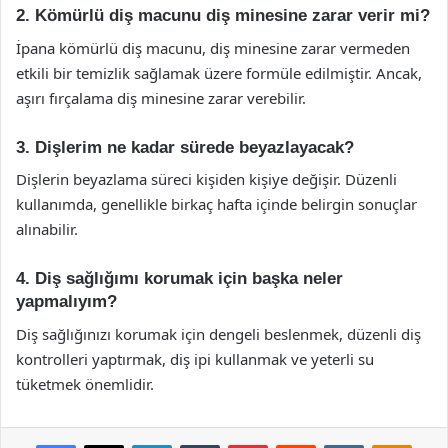
2. Kömürlü diş macunu diş minesine zarar verir mi?
İpana kömürlü diş macunu, diş minesine zarar vermeden
etkili bir temizlik sağlamak üzere formüle edilmiştir. Ancak,
aşırı fırçalama diş minesine zarar verebilir.
3. Dişlerim ne kadar sürede beyazlayacak?
Dişlerin beyazlama süreci kişiden kişiye değişir. Düzenli
kullanımda, genellikle birkaç hafta içinde belirgin sonuçlar
alınabilir.
4. Diş sağlığımı korumak için başka neler
yapmalıyım?
Diş sağlığınızı korumak için dengeli beslenmek, düzenli diş
kontrolleri yaptırmak, diş ipi kullanmak ve yeterli su
tüketmek önemlidir.
Facebook
X
LinkedIn
Tumblr
Pinterest
Reddit
VKontakte
Odnok