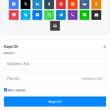
Pocket
Skype
Messenger
WhatsApp
Telegram
Viber
Line
E-Posta ile payla
Yazdır
Kayıt Ol
Unuttunuz mu?
Beni hatırla
Kayıt Ol