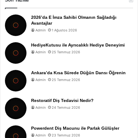
2026’da E İmza Sahibi Olmanın Sağladığı
Avantajlar
Admin
1 Ağustos 2026
HediyeKutusu ile Ayrıcalıklı Hediye Deneyimi
Admin
25 Temmuz 2026
Ankara’da Kısa Sürede Düğün Dansı Öğrenin
Admin
25 Temmuz 2026
Restoratif Diş Tedavisi Nedir?
Admin
24 Temmuz 2026
Powerdent Diş Macunu ile Parlak Gülüşler
Admin
23 Temmuz 2026