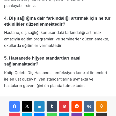
planlayabilirsiniz.
4. Diş sağlığına dair farkındalığı artırmak için ne tür
etkinlikler düzenlenmektedir?
Hastane, diş sağlığı konusundaki farkındalığı artırmak
amacıyla eğitim programları ve seminerler düzenlemekte,
okullarda eğitimler vermektedir.
5. Hastanede hijyen standartları nasıl
sağlanmaktadır?
Katip Çelebi Diş Hastanesi, enfeksiyon kontrol önlemleri
ile en üst düzey hijyen standartlarına uymakta ve
hastaların güvenliğini ön planda tutmaktadır.
Facebook
X
LinkedIn
Tumblr
Pinterest
Reddit
VKontakte
Odnok
Pocket
Skype
Messenger
WhatsApp
Telegram
Viber
Line
E-Posta ile payla