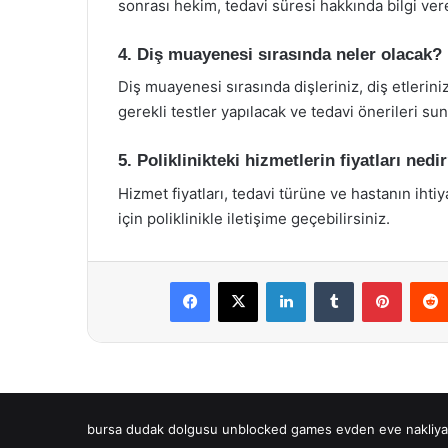
sonrası hekim, tedavi süresi hakkında bilgi vere
4. Diş muayenesi sırasında neler olacak?
Diş muayenesi sırasında dişleriniz, diş etleriniz
gerekli testler yapılacak ve tedavi önerileri sun
5. Poliklinikteki hizmetlerin fiyatları nedi
Hizmet fiyatları, tedavi türüne ve hastanın ihtiy
için poliklinikle iletişime geçebilirsiniz.
Facebook
X
LinkedIn
Tumblr
Pintere
bursa dudak dolgusu
unblocked games
evden eve nakliya