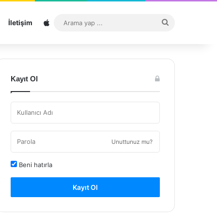
Sitemap
Arama
İletişim
yap
...
Kayıt Ol
Unuttunuz mu?
Beni hatırla
Kayıt Ol