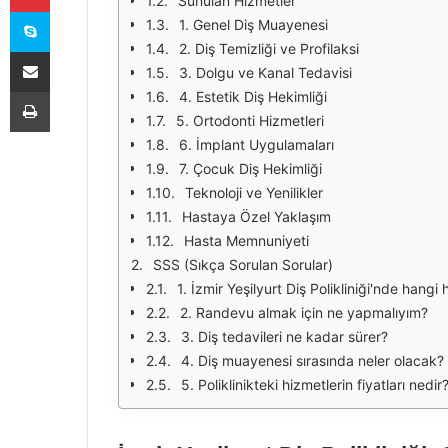
Sunulan Hizmetler
Skype
1. Genel Diş Muayenesi
2. Diş Temizliği ve Profilaksi
E-Posta ile paylaş
3. Dolgu ve Kanal Tedavisi
Yazdır
4. Estetik Diş Hekimliği
5. Ortodonti Hizmetleri
6. İmplant Uygulamaları
7. Çocuk Diş Hekimliği
Teknoloji ve Yenilikler
Hastaya Özel Yaklaşım
Hasta Memnuniyeti
SSS (Sıkça Sorulan Sorular)
1. İzmir Yeşilyurt Diş Polikliniği'nde hangi 
2. Randevu almak için ne yapmalıyım?
3. Diş tedavileri ne kadar sürer?
4. Diş muayenesi sırasında neler olacak?
5. Poliklinikteki hizmetlerin fiyatları nedir