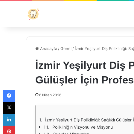
Anasayfa
/
Genel
/
İzmir Yeşilyurt Diş Polikliniği: S
İzmir Yeşilyurt Diş P
Gülüşler İçin Profe
Facebook
6 Nisan 2026
X
LinkedIn
İzmir Yeşilyurt Diş Polikliniği: Sağlıklı Gülüşle
Pinterest
Polikliniğin Vizyonu ve Misyonu