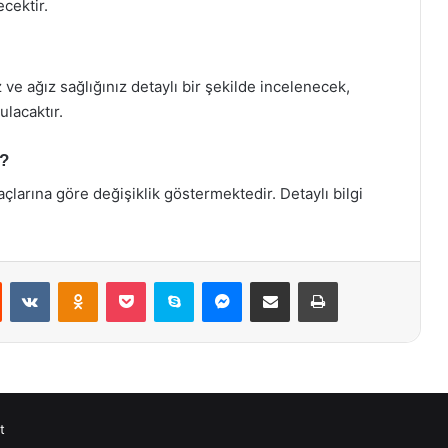
cektir.
 ve ağız sağlığınız detaylı bir şekilde incelenecek,
ulacaktır.
r?
açlarına göre değişiklik göstermektedir. Detaylı bilgi
st
Reddit
VKontakte
Odnoklassniki
Pocket
Skype
Messenger
E-Posta ile paylaş
Yazdır
t