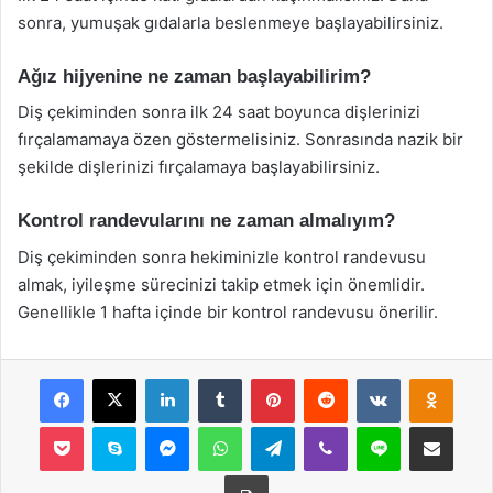
sonra, yumuşak gıdalarla beslenmeye başlayabilirsiniz.
Ağız hijyenine ne zaman başlayabilirim?
Diş çekiminden sonra ilk 24 saat boyunca dişlerinizi
fırçalamamaya özen göstermelisiniz. Sonrasında nazik bir
şekilde dişlerinizi fırçalamaya başlayabilirsiniz.
Kontrol randevularını ne zaman almalıyım?
Diş çekiminden sonra hekiminizle kontrol randevusu
almak, iyileşme sürecinizi takip etmek için önemlidir.
Genellikle 1 hafta içinde bir kontrol randevusu önerilir.
Facebook
X
LinkedIn
Tumblr
Pinterest
Reddit
VKontakte
Odnok
Pocket
Skype
Messenger
WhatsApp
Telegram
Viber
Line
E-Posta ile payla
Yazdır