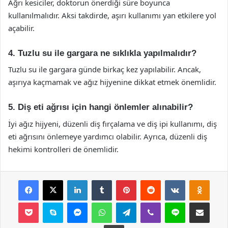
Ağrı kesiciler, doktorun önerdiği süre boyunca
kullanılmalıdır. Aksi takdirde, aşırı kullanımı yan etkilere yol
açabilir.
4. Tuzlu su ile gargara ne sıklıkla yapılmalıdır?
Tuzlu su ile gargara günde birkaç kez yapılabilir. Ancak,
aşırıya kaçmamak ve ağız hijyenine dikkat etmek önemlidir.
5. Diş eti ağrısı için hangi önlemler alınabilir?
İyi ağız hijyeni, düzenli diş fırçalama ve diş ipi kullanımı, diş
eti ağrısını önlemeye yardımcı olabilir. Ayrıca, düzenli diş
hekimi kontrolleri de önemlidir.
Facebook
X
LinkedIn
Tumblr
Pinterest
Reddit
VKontakte
Odnok
Pocket
Skype
Messenger
WhatsApp
Telegram
Viber
Line
E-Posta ile payla
Yazdır