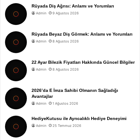
Rüyada Diş Ağrısı: Anlamı ve Yorumları
Admin
9 Ağustos 2026
Rüyada Beyaz Diş Görmek: Anlamı ve Yorumları
Admin
8 Ağustos 2026
22 Ayar Bilezik Fiyatları Hakkında Güncel Bilgiler
Admin
8 Ağustos 2026
2026’da E İmza Sahibi Olmanın Sağladığı
Avantajlar
Admin
1 Ağustos 2026
HediyeKutusu ile Ayrıcalıklı Hediye Deneyimi
Admin
25 Temmuz 2026