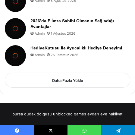
Admin
8 Ağustos 2026
2026’da E İmza Sahibi Olmanın Sağladığı
Avantajlar
Admin
1 Ağustos 2026
HediyeKutusu ile Ayrıcalıklı Hediye Deneyimi
Admin
25 Temmuz 2026
Daha Fazla Yükle
bursa dudak dolgusu
unblocked games
evden eve nakliyat