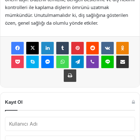
kontrolleri ile kaplama dişlerin ömrünü uzatmak
mümkündür. Unutulmamalıdır ki, diş sağlığına gösterilen
özen, genel sağlığı da olumlu yönde etkiler.
Facebook
X
LinkedIn
Tumblr
Pinterest
Reddit
VKontakte
Odnok
Pocket
Skype
Messenger
WhatsApp
Telegram
Viber
Line
E-Posta ile payla
Yazdır
Kayıt Ol