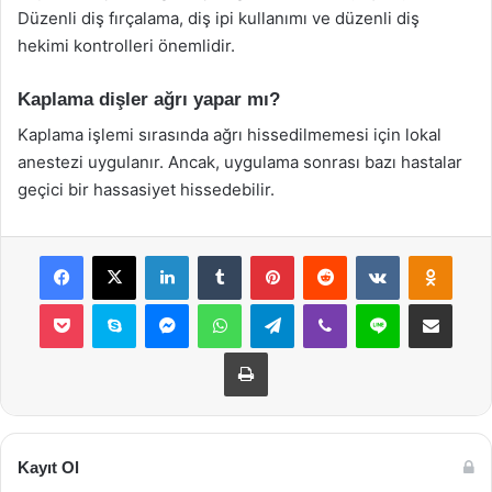
Düzenli diş fırçalama, diş ipi kullanımı ve düzenli diş
hekimi kontrolleri önemlidir.
Kaplama dişler ağrı yapar mı?
Kaplama işlemi sırasında ağrı hissedilmemesi için lokal
anestezi uygulanır. Ancak, uygulama sonrası bazı hastalar
geçici bir hassasiyet hissedebilir.
Facebook
X
LinkedIn
Tumblr
Pinterest
Reddit
VKontakte
Odnok
Pocket
Skype
Messenger
WhatsApp
Telegram
Viber
Line
E-Posta ile payla
Yazdır
Kayıt Ol