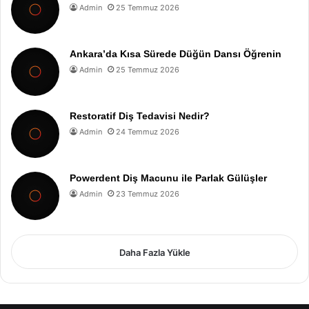
Admin
25 Temmuz 2026
Ankara’da Kısa Sürede Düğün Dansı Öğrenin
Admin
25 Temmuz 2026
Restoratif Diş Tedavisi Nedir?
Admin
24 Temmuz 2026
Powerdent Diş Macunu ile Parlak Gülüşler
Admin
23 Temmuz 2026
Daha Fazla Yükle