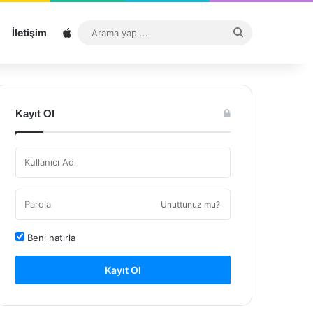
Sitemap
Arama
İletişim
yap
...
Kayıt Ol
Unuttunuz mu?
Beni hatırla
Kayıt Ol