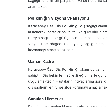
sağlığın önemli bir parçasıdır ve bu nedenle kal
artırmaktadır.
Polikliniğin Vizyonu ve Misyonu
Karacabey Özel Diş Polikliniği, diş sağlığı alan
kullanarak, hastalarına kaliteli ve güvenilir h
bireyin sağlıklı bir gülüşe sahip olmasını sağla
Vizyonu ise, bölgedeki en iyi diş sağlığı hizme
kazanmayı amaçlamaktadır.
Uzman Kadro
Karacabey Özel Diş Polikliniği, alanında uzman
sahiptir. Diş hekimleri, sürekli eğitimlerle gü
uygulamaktadır. Hastaların ihtiyaçlarına göre kiş
diş sağlığını en iyi şekilde korumayı amaçlamakt
Sunulan Hizmetler
Poliklinikte sunulan hizmetler oldukça geniş b