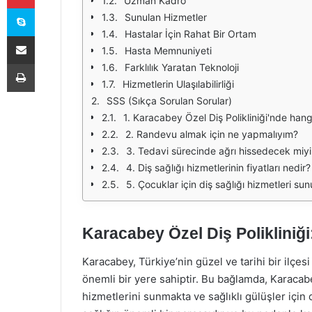
Uzman Kadro
Skype
Sunulan Hizmetler
Hastalar İçin Rahat Bir Ortam
E-Posta ile paylaş
Hasta Memnuniyeti
Yazdır
Farklılık Yaratan Teknoloji
Hizmetlerin Ulaşılabilirliği
SSS (Sıkça Sorulan Sorular)
1. Karacabey Özel Diş Polikliniği'nde han
2. Randevu almak için ne yapmalıyım?
3. Tedavi sürecinde ağrı hissedecek miy
4. Diş sağlığı hizmetlerinin fiyatları nedir?
5. Çocuklar için diş sağlığı hizmetleri su
Karacabey Özel Diş Polikliniği
Karacabey, Türkiye’nin güzel ve tarihi bir ilçes
önemli bir yere sahiptir. Bu bağlamda, Karacabey
hizmetlerini sunmakta ve sağlıklı gülüşler için