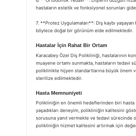
6. **Ortodontik Tedavi**: Dişlerin düzgün hiza
hastaların estetik ve fonksiyonel sorunları gide
7. **Protez Uygulamaları**: Diş kaybı yaşayan h
böylece doğal bir görünüm elde edilmektedir.
Hastalar İçin Rahat Bir Ortam
Karacabey Özel Diş Polikliniği, hastalarının ko
muayene ortamı sunmakta, hastaların tedavi sür
poliklinikte hijyen standartlarına büyük önem 
sterilize edilmektedir.
Hasta Memnuniyeti
Polikliniğin en önemli hedeflerinden biri hast
yaşadıkları deneyim, polikliniğin kalitesini gös
sorusuna yanıt vermekte ve tedavi sürecinde onl
polikliniğin hizmet kalitesini artırmak için değe