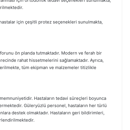
lanması için ortodontik tedavi seçenekleri sunulmakta,
rilmektedir.
astalar için çeşitli protez seçenekleri sunulmakta,
nforunu ön planda tutmaktadır. Modern ve ferah bir
ecinde rahat hissetmelerini sağlamaktadır. Ayrıca,
verilmekte, tüm ekipman ve malzemeler titizlikle
a memnuniyetidir. Hastaların tedavi süreçleri boyunca
termektedir. Güleryüzlü personel, hastaların her türlü
ara destek olmaktadır. Hastaların geri bildirimleri,
rlendirilmektedir.