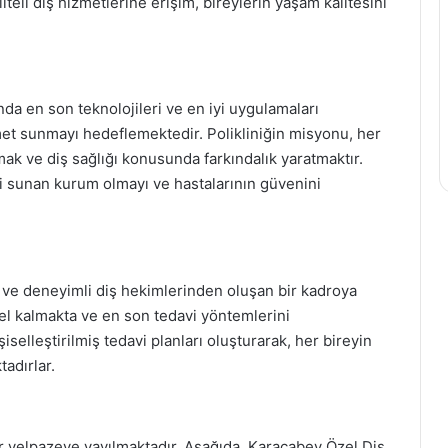
iteli diş hizmetlerine erişim, bireylerin yaşam kalitesini
ında en son teknolojileri ve en iyi uygulamaları
izmet sunmayı hedeflemektedir. Polikliniğin misyonu, her
mak ve diş sağlığı konusunda farkındalık yaratmaktır.
ti sunan kurum olmayı ve hastalarının güvenini
 ve deneyimli diş hekimlerinden oluşan bir kadroya
ncel kalmakta ve en son tedavi yöntemlerini
iselleştirilmiş tedavi planları oluşturarak, her bireyin
adırlar.
ir yelpazeye yayılmaktadır. Aşağıda, Karacabey Özel Diş