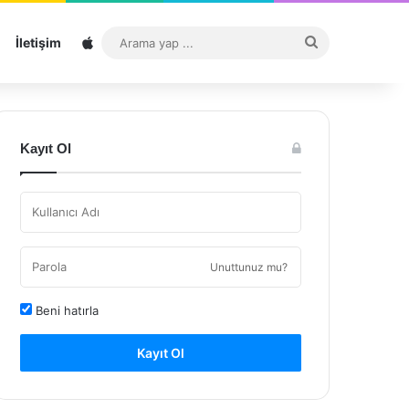
Sitemap
Arama
İletişim
yap
...
Kayıt Ol
Unuttunuz mu?
Beni hatırla
Kayıt Ol