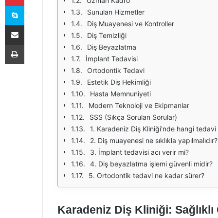
Uzman Kadro
Skype
Sunulan Hizmetler
Diş Muayenesi ve Kontroller
E-Posta ile paylaş
Diş Temizliği
Yazdır
Diş Beyazlatma
İmplant Tedavisi
Ortodontik Tedavi
Estetik Diş Hekimliği
Hasta Memnuniyeti
Modern Teknoloji ve Ekipmanlar
SSS (Sıkça Sorulan Sorular)
1. Karadeniz Diş Kliniği'nde hangi tedavi
2. Diş muayenesi ne sıklıkla yapılmalıdır?
3. İmplant tedavisi acı verir mi?
4. Diş beyazlatma işlemi güvenli midir?
5. Ortodontik tedavi ne kadar sürer?
Karadeniz Diş Kliniği: Sağlıkl