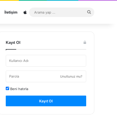
Sitemap
Arama
İletişim
yap
...
Kayıt Ol
Unuttunuz mu?
Beni hatırla
Kayıt Ol