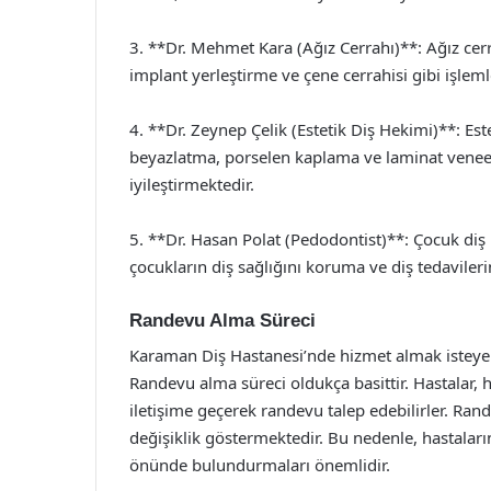
3. **Dr. Mehmet Kara (Ağız Cerrahı)**: Ağız cer
implant yerleştirme ve çene cerrahisi gibi işleml
4. **Dr. Zeynep Çelik (Estetik Diş Hekimi)**: Este
beyazlatma, porselen kaplama ve laminat veneer 
iyileştirmektedir.
5. **Dr. Hasan Polat (Pedodontist)**: Çocuk diş
çocukların diş sağlığını koruma ve diş tedavile
Randevu Alma Süreci
Karaman Diş Hastanesi’nde hizmet almak isteyen 
Randevu alma süreci oldukça basittir. Hastalar, 
iletişime geçerek randevu talep edebilirler. Ran
değişiklik göstermektedir. Bu nedenle, hastaları
önünde bulundurmaları önemlidir.