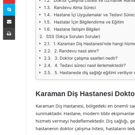
Doktor Çalışma Listesi ve Uzmanlık Alanla
Skype
Randevu Alma Süreci
Hastane İçi Uygulamalar ve Tedavi Sürec
E-Posta ile paylaş
Hastalar İçin Bilgilendirme ve Eğitim
Yazdır
Hastane İletişim Bilgileri
SSS (Sıkça Sorulan Sorular)
1. Karaman Diş Hastanesi'nde hangi hizme
2. Randevu nasıl alınır?
3. Doktor çalışma saatleri nedir?
4. Tedavi süreci nasıl ilerlemektedir?
5. Hastanede diş sağlığı eğitimi veriliyor
Karaman Diş Hastanesi Doktor
Karaman Diş Hastanesi, bölgedeki en önemli sağlı
sunmaktadır. Hastane, modern tıbbi ekipmanları
hizmeti vermeyi hedeflemektedir. Diş sağlığı, ge
hastanenin doktor çalışma listesi, hastaların te