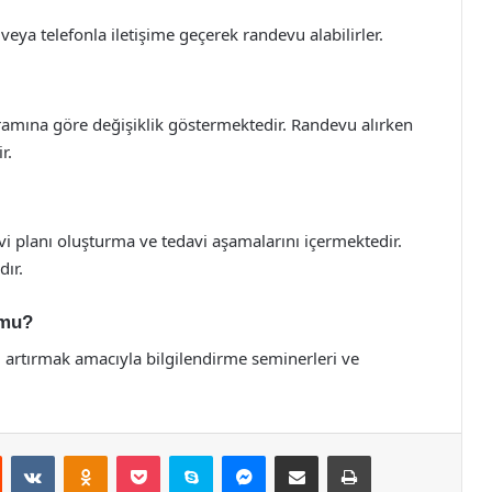
eya telefonla iletişime geçerek randevu alabilirler.
ramına göre değişiklik göstermektedir. Randevu alırken
r.
avi planı oluşturma ve tedavi aşamalarını içermektedir.
dır.
 mu?
ni artırmak amacıyla bilgilendirme seminerleri ve
st
Reddit
VKontakte
Odnoklassniki
Pocket
Skype
Messenger
E-Posta ile paylaş
Yazdır