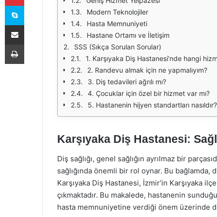
Geniş Hizmet Yelpazesi
Skype
Modern Teknolojiler
Hasta Memnuniyeti
E-Posta ile paylaş
Hastane Ortamı ve İletişim
Yazdır
SSS (Sıkça Sorulan Sorular)
1. Karşıyaka Diş Hastanesi'nde hangi hiz
2. Randevu almak için ne yapmalıyım?
3. Diş tedavileri ağrılı mı?
4. Çocuklar için özel bir hizmet var mı?
5. Hastanenin hijyen standartları nasıldır?
Karşıyaka Diş Hastanesi: Sağl
Diş sağlığı, genel sağlığın ayrılmaz bir parças
sağlığında önemli bir rol oynar. Bu bağlamda, di
Karşıyaka Diş Hastanesi, İzmir’in Karşıyaka ilçe
çıkmaktadır. Bu makalede, hastanenin sunduğu 
hasta memnuniyetine verdiği önem üzerinde du