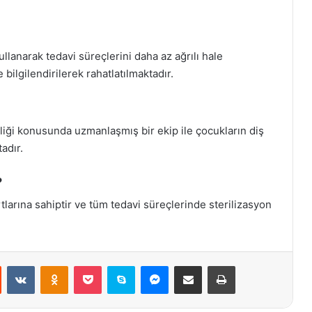
llanarak tedavi süreçlerini daha az ağrılı hale
bilgilendirilerek rahatlatılmaktadır.
liği konusunda uzmanlaşmış bir ekip ile çocukların diş
adır.
?
larına sahiptir ve tüm tedavi süreçlerinde sterilizasyon
st
Reddit
VKontakte
Odnoklassniki
Pocket
Skype
Messenger
E-Posta ile paylaş
Yazdır