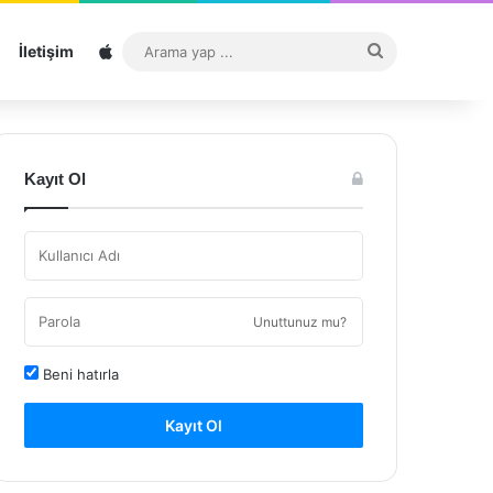
Sitemap
Arama
İletişim
yap
...
Kayıt Ol
Unuttunuz mu?
Beni hatırla
Kayıt Ol