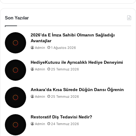
Son Yazılar
2026’da E İmza Sahibi Olmanın Sağladığı
Avantajlar
Admin
1 Ağustos 2026
HediyeKutusu ile Ayrıcalıklı Hediye Deneyimi
Admin
25 Temmuz 2026
Ankara’da Kısa Sürede Düğün Dansı Öğrenin
Admin
25 Temmuz 2026
Restoratif Diş Tedavisi Nedir?
Admin
24 Temmuz 2026