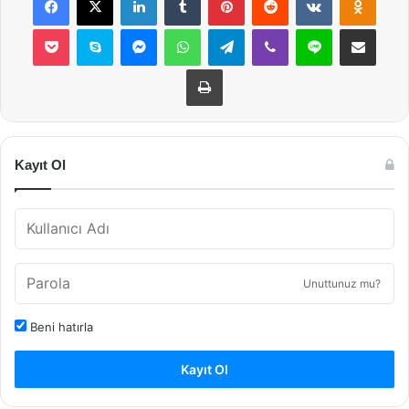
Pocket
Skype
Messenger
WhatsApp
Telegram
Viber
Line
E-Posta ile payla
Yazdır
Kayıt Ol
Unuttunuz mu?
Beni hatırla
Kayıt Ol