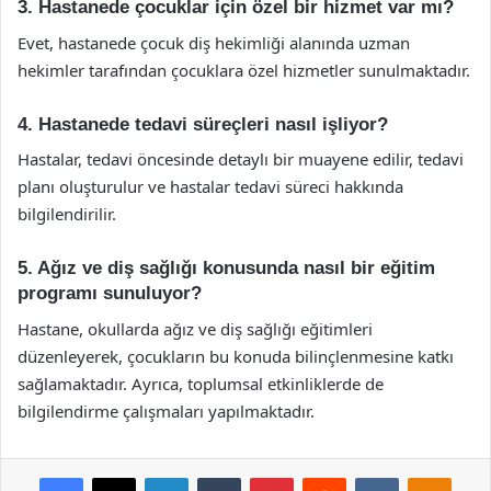
3. Hastanede çocuklar için özel bir hizmet var mı?
Evet, hastanede çocuk diş hekimliği alanında uzman
hekimler tarafından çocuklara özel hizmetler sunulmaktadır.
4. Hastanede tedavi süreçleri nasıl işliyor?
Hastalar, tedavi öncesinde detaylı bir muayene edilir, tedavi
planı oluşturulur ve hastalar tedavi süreci hakkında
bilgilendirilir.
5. Ağız ve diş sağlığı konusunda nasıl bir eğitim
programı sunuluyor?
Hastane, okullarda ağız ve diş sağlığı eğitimleri
düzenleyerek, çocukların bu konuda bilinçlenmesine katkı
sağlamaktadır. Ayrıca, toplumsal etkinliklerde de
bilgilendirme çalışmaları yapılmaktadır.
Facebook
X
LinkedIn
Tumblr
Pinterest
Reddit
VKontakte
Odnok