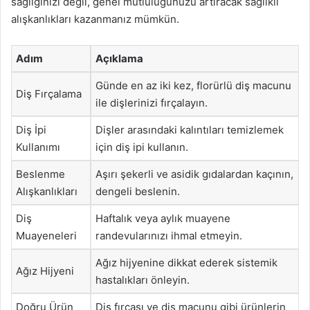
sağlığınızı değil, genel mutluluğunuzu artıracak sağlıklı
alışkanlıkları kazanmanız mümkün.
Adım
Açıklama
Günde en az iki kez, florürlü diş macunu
Diş Fırçalama
ile dişlerinizi fırçalayın.
Diş İpi
Dişler arasındaki kalıntıları temizlemek
Kullanımı
için diş ipi kullanın.
Beslenme
Aşırı şekerli ve asidik gıdalardan kaçının,
Alışkanlıkları
dengeli beslenin.
Diş
Haftalık veya aylık muayene
Muayeneleri
randevularınızı ihmal etmeyin.
Ağız hijyenine dikkat ederek sistemik
Ağız Hijyeni
hastalıkları önleyin.
Doğru Ürün
Diş fırçası ve diş macunu gibi ürünlerin