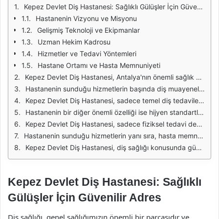
Kepez Devlet Diş Hastanesi: Sağlıklı Gülüşler İçin Güvenilir Adres
Hastanenin Vizyonu ve Misyonu
Gelişmiş Teknoloji ve Ekipmanlar
Uzman Hekim Kadrosu
Hizmetler ve Tedavi Yöntemleri
Hastane Ortamı ve Hasta Memnuniyeti
Kepez Devlet Diş Hastanesi, Antalya'nın önemli sağlık kuruluşlarından biridir. Diş sağlığı alanında sunduğu hizmetlerle, bölgedeki hastaların güvenilir bir adres bulmasını sağlamaktadır. Hastane, modern teknolojilerle donatılmış kliniği ve uzman diş hekimleri ile hizmet vermektedir. Ağız ve diş sağlığı ile ilgili çeşitli tedavi yöntemleri sunarak, hastaların sağlıklı gülüşlere kavuşmalarını hedeflemektedir.
Hastanenin sunduğu hizmetlerin başında diş muayeneleri ve diş temizliği gelmektedir. Bu hizmetler, hastaların ağız sağlığını korumalarına ve olası sorunların erken tespit edilmesine yardımcı olmaktadır. Ayrıca, dolgu, kanal tedavisi ve diş çekimi gibi temel tedavi yöntemleri de hastanenin sunduğu hizmetler arasında yer alır. Kepez Devlet Diş Hastanesi, her yaştan bireye yönelik tedavi seçenekleri sunarak, ailenizin her bireyinin diş sağlığını gözetmektedir.
Kepez Devlet Diş Hastanesi, sadece temel diş tedavileri ile sınırlı kalmayıp, estetik diş hekimliği alanında da çeşitli hizmetler sunmaktadır. Diş whitening uygulamaları, porselen lamina ve implant tedavileri gibi estetik çözümler, hastaların daha güzel bir gülüşe sahip olmaları için tercih edilebilir. Bu tedaviler, hem işlevsel hem de estetik açıdan hastaların memnuniyetini artırmayı amaçlamaktadır.
Hastanenin bir diğer önemli özelliği ise hijyen standartlarına olan bağlılığıdır. Tüm tedavi süreçlerinde, enfeksiyon kontrol protokolleri titizlikle uygulanmaktadır. Kullanılan malzemeler ve ekipmanlar, uluslararası standartlara uygun olarak sterilize edilmekte ve hastaların güvenliği en üst düzeyde sağlanmaktadır. Bu sayede, hastalar kendilerini güvende hissederek tedavi süreçlerine katılabilmektedir.
Kepez Devlet Diş Hastanesi, sadece fiziksel tedavi değil, aynı zamanda hastaların eğitimine de önem vermektedir. Diş sağlığı hakkında bilgilendirme seminerleri düzenleyerek, bireylerin ağız ve diş sağlığı konusundaki farkındalığını artırmayı hedeflemektedir. Bu sayede, hastalar yalnızca tedavi edilmekle kalmayıp, sağlıklı bir ağız ve diş yapısının korunması için gereken bilgilere de sahip olmaktadırlar.
Hastanenin sunduğu hizmetlerin yanı sıra, hasta memnuniyetine de büyük önem verilmektedir. Hastane, uzman kadrosu ile birlikte hastaların ihtiyaçlarına ve taleplerine duyarlı bir yaklaşım sergilemektedir. Randevu sisteminin etkin kullanımı, bekleme sürelerinin minimize edilmesi ve profesyonel hizmet anlayışı ile hastalar, her zaman en iyi hizmeti almaktadır.
Kepez Devlet Diş Hastanesi, diş sağlığı konusunda güvenilir bir adres olmanın yanı sıra, hastaların sağlıklı gülüşlere ulaşmasını sağlayan bir kurumdur. Gelişmiş tedavi yöntemleri, hijyen standartları ve hasta odaklı yaklaşımı ile, bölgedeki diş sağlığı hizmetlerinin öncüsü konumundadır. Sağlıklı bir gülüş için Kepez Devlet Diş Hastanesi, her zaman doğru tercih olacaktır.
Kepez Devlet Diş Hastanesi: Sağlıklı
Gülüşler İçin Güvenilir Adres
Diş sağlığı, genel sağlığımızın önemli bir parçasıdır ve