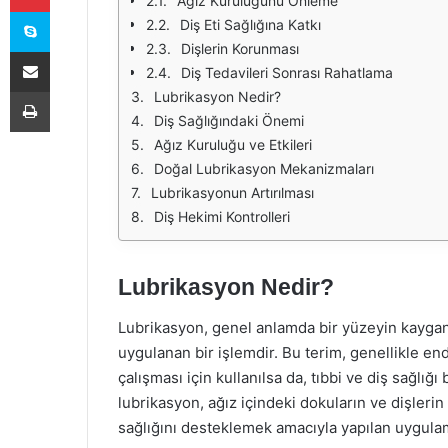
Ağız Kuruluğunu Önleme
Skype
Diş Eti Sağlığına Katkı
Dişlerin Korunması
E-Posta ile paylaş
Diş Tedavileri Sonrası Rahatlama
Yazdır
Lubrikasyon Nedir?
Diş Sağlığındaki Önemi
Ağız Kuruluğu ve Etkileri
Doğal Lubrikasyon Mekanizmaları
Lubrikasyonun Artırılması
Diş Hekimi Kontrolleri
Lubrikasyon Nedir?
Lubrikasyon, genel anlamda bir yüzeyin kaygan
uygulanan bir işlemdir. Bu terim, genellikle e
çalışması için kullanılsa da, tıbbi ve diş sağlığ
lubrikasyon, ağız içindeki dokuların ve dişleri
sağlığını desteklemek amacıyla yapılan uygulam