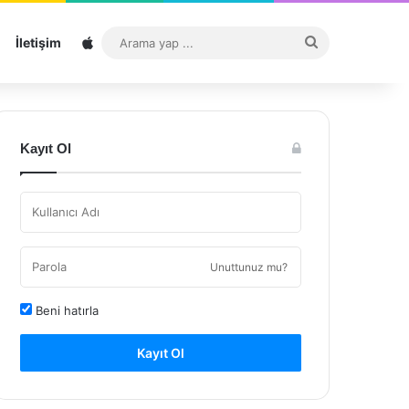
Sitemap
Arama
İletişim
yap
...
Kayıt Ol
Unuttunuz mu?
Beni hatırla
Kayıt Ol