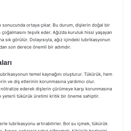
ı sonucunda ortaya çıkar. Bu durum, dişlerin doğal bir
n çoğalmasını teşvik eder. Ağızda kuruluk hissi yaşayan
daha sık görülür. Dolayısıyla, ağız içindeki lubrikasyonun
dan son derece önemli bir adımdır.
ları
 lubrikasyonun temel kaynağını oluşturur. Tükürük, hem
rin ve diş etlerinin korunmasına yardımcı olur.
i nötralize ederek dişlerin çürümeye karşı korunmasına
in yeterli tükürük üretimi kritik bir öneme sahiptir.
rle lubrikasyonu artırabilirler. Bol su içmek, tükürük
r. Ayrıca, şekersiz sakız çiğnemek, tükürük bezlerini