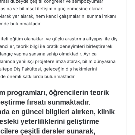
ararası düzeyde çeşitli kongreler ve sempozyumlar
asına ve bilimsel iletişimin güçlenmesine olanak
 olarak yer alarak, hem kendi çalışmalarını sunma imkanı
şimde bulunmaktadır.
eli eğitim olanakları ve güçlü araştırma altyapısı ile diş
iler, teorik bilgi ile pratik deneyimleri birleştirerek,
langıç yapma şansına sahip olmaktadır. Ayrıca,
alanında yenilikçi projelere imza atarak, bilim dünyasına
altepe Diş Fakültesi, geleceğin diş hekimlerini
de önemli katkılarda bulunmaktadır.
im programları, öğrencilerin teorik
rleştirme fırsatı sunmaktadır.
da en güncel bilgileri alırken, klinik
eki yeterliliklerini geliştirme
cilere çeşitli dersler sunarak,