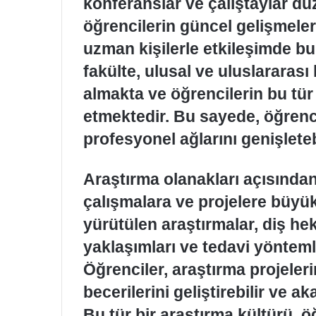
konferanslar ve çalıştaylar dü
öğrencilerin güncel gelişmeler
uzman kişilerle etkileşimde bu
fakülte, ulusal ve uluslararası
almakta ve öğrencilerin bu tür e
etmektedir. Bu sayede, öğren
profesyonel ağlarını genişletebi
Araştırma olanakları açısından
çalışmalara ve projelere büyü
yürütülen araştırmalar, diş hek
yaklaşımları ve tedavi yöntem
Öğrenciler, araştırma projeler
becerilerini geliştirebilir ve a
Bu tür bir araştırma kültürü, 