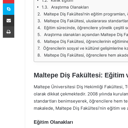
Klinik Eğitim
Skype
Araştırma Olanakları
Maltepe Diş Fakültesi'nin eğitim programları, öğrencilerin teorik bilgilerini pratik becerilerle birleştirme fırsatı sunmaktadır. Öğrenciler, diş hekimliği alanında en güncel bilgileri alırken, klinik pratikte deneyim kaza
E-Posta ile paylaş
Maltepe Diş Fakültesi, uluslararası standartlara uygun laboratuvar ve klinik olanakları ile dikkat çekmektedir. Öğrenciler, modern diş hekimliği uygulamalarını öğrenmek için gerekli olan tüm ekipmanlara erişim s
Yazdır
Eğitim sürecinde, öğrencilere yönelik çeşitli seminerler, konferanslar ve çalıştaylar düzenlenmektedir. Bu etkinlikler, öğrencilerin güncel gelişmeleri takip etmelerine ve alanında uzman kişilerle etkileşimde 
Araştırma olanakları açısından Maltepe Diş Fakültesi, bilimsel çalışmalara ve projelere büyük önem vermektedir. Fakültede yürütülen araştırmalar, diş hekimliği alanındaki yenilikçi yaklaşımları ve tedavi yöntemlerini
Maltepe Diş Fakültesi, öğrencilerinin eğitimine katkıda bulunmak amacıyla birçok iş birliği ve ortaklık kurmuştur. Yerel ve uluslararası üniversitelerle yürütülen projeler, öğrencilere fa
Öğrencilerin sosyal ve kültürel gelişimlerine katkıda bulunmak amacıyla çeşitli kulüpler ve etkinlikler düzenlenmektedir. Bu tür etkinlikler, öğrencilerin sosyal becerilerini geliştirmelerine ve
Maltepe Diş Fakültesi, öğrencilere hem akademik hem de pratik anlamda kapsamlı bir eğitim sunarak, diş hekimliği alanında nitelikli profesyoneller yetiştirmeyi hedeflemektedir. Öğrencilerin 
Maltepe Diş Fakültesi: Eğitim 
Maltepe Üniversitesi Diş Hekimliği Fakültesi, Tü
olarak dikkat çekmektedir. 2008 yılında kurulan 
standartları benimseyerek, öğrencilere hem te
makalede, Maltepe Diş Fakültesi’nin eğitim ve a
Eğitim Olanakları