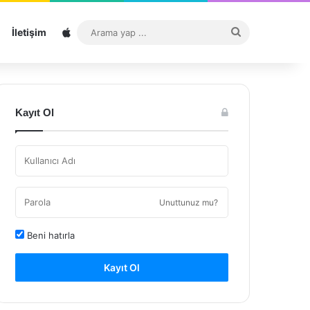
Sitemap
Arama
İletişim
yap
...
Kayıt Ol
Unuttunuz mu?
Beni hatırla
Kayıt Ol