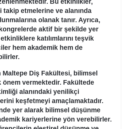
zenlenmektedir. Bu etkinlikler,
i takip etmelerine ve alanında
lunmalarına olanak tanır. Ayrıca,
 kongrelerde aktif bir şekilde yer
tkinliklere katılımlarını teşvik
ciler hem akademik hem de
lirler.
 Maltepe Diş Fakültesi, bilimsel
k önem vermektedir. Fakültede
imliği alanındaki yenilikçi
lerini keşfetmeyi amaçlamaktadır.
inde yer alarak bilimsel düşünme
kademik kariyerlerine yön verebilirler.
öğrencilerin eleştirel düşünme ve