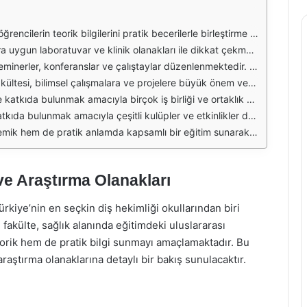
narak mesleki yeterliliklerini geliştirme imkanı bulurlar. Fakülte, öğrencilere çeşitli dersler sunarak, onların farklı diş hekimliği alanlarında uzmanlaşmalarını teşvik eder. Bu sayede, mezunlar, diş hekimliği mesleğinde daha donanımlı ve yetkin bir şekilde yer alabilirler.
ağlamaktadır. Ayrıca, fakültede bulunan simülatörler ve modelleme araçları, öğrencilere gerçek hasta deneyimini yaşamadan pratik yapma imkanı sunar. Bu tür olanaklar, öğrencilerin özgüven kazanmasına ve pratik becerilerini geliştirmesine yardımcı olmaktadır.
bulunmalarına olanak tanır. Ayrıca, fakülte, ulusal ve uluslararası kongrelerde aktif bir şekilde yer almakta ve öğrencilerin bu tür etkinliklere katılımlarını teşvik etmektedir. Bu sayede, öğrenciler hem akademik hem de profesyonel ağlarını genişletebilirler.
 keşfetmeyi amaçlamaktadır. Öğrenciler, araştırma projelerinde yer alarak bilimsel düşünme becerilerini geliştirebilir ve akademik kariyerlerine yön verebilirler. Bu tür bir araştırma kültürü, öğrencilerin eleştirel düşünme ve problem çözme becerilerini artırmaktadır.
rklı perspektifler kazandırmakta ve uluslararası deneyim edinme fırsatı sunmaktadır. Bu iş birlikleri, öğrencilere staj ve değişim programları gibi olanaklar sağlayarak, global bir bakış açısı geliştirmelerine yardımcı olmaktadır.
 meslektaşları ile güçlü ilişkiler kurmalarına olanak tanır. Ayrıca, fakültede düzenlenen sosyal sorumluluk projeleri, öğrencilerin toplum hizmetine katkıda bulunmalarını teşvik ederken, halk sağlığına yönelik farkındalık oluşturmaktadır.
meslek hayatlarına en iyi şekilde hazırlanmaları için gerekli olan tüm olanakları sağlamaktadır. Eğitim, araştırma ve sosyal etkinlikler açısından zengin bir ortam sunarak, öğrencilerin kariyer hedeflerine ulaşmalarını desteklemektedir.
ve Araştırma Olanakları
rkiye’nin en seçkin diş hekimliği okullarından biri
fakülte, sağlık alanında eğitimdeki uluslararası
orik hem de pratik bilgi sunmayı amaçlamaktadır. Bu
raştırma olanaklarına detaylı bir bakış sunulacaktır.