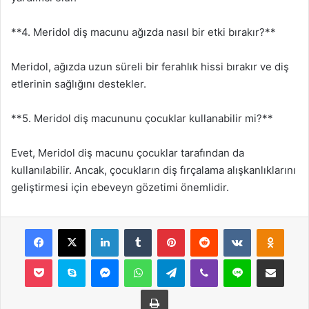
**4. Meridol diş macunu ağızda nasıl bir etki bırakır?**
Meridol, ağızda uzun süreli bir ferahlık hissi bırakır ve diş
etlerinin sağlığını destekler.
**5. Meridol diş macununu çocuklar kullanabilir mi?**
Evet, Meridol diş macunu çocuklar tarafından da
kullanılabilir. Ancak, çocukların diş fırçalama alışkanlıklarını
geliştirmesi için ebeveyn gözetimi önemlidir.
Facebook
X
LinkedIn
Tumblr
Pinterest
Reddit
VKontakte
Odnok
Pocket
Skype
Messenger
WhatsApp
Telegram
Viber
Line
E-Posta ile payla
Yazdır