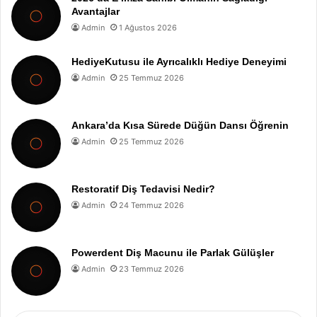
Avantajlar
Admin
1 Ağustos 2026
HediyeKutusu ile Ayrıcalıklı Hediye Deneyimi
Admin
25 Temmuz 2026
Ankara’da Kısa Sürede Düğün Dansı Öğrenin
Admin
25 Temmuz 2026
Restoratif Diş Tedavisi Nedir?
Admin
24 Temmuz 2026
Powerdent Diş Macunu ile Parlak Gülüşler
Admin
23 Temmuz 2026