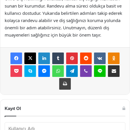
sunan bir kurumdur. Randevu alma süreci oldukça basit ve
kullanıcı dostudur. Yukarıda belirtilen adımları takip ederek
kolayca randevu alabilir ve diş sağlığınızı koruma yolunda
önemli bir adım atabilirsiniz. Unutmayın, düzenli diş
muayeneleri sağlığınız için büyük bir önem taşır.
Facebook
X
LinkedIn
Tumblr
Pinterest
Reddit
VKontakte
Odnok
Pocket
Skype
Messenger
WhatsApp
Telegram
Viber
Line
E-Posta ile payla
Yazdır
Kayıt Ol