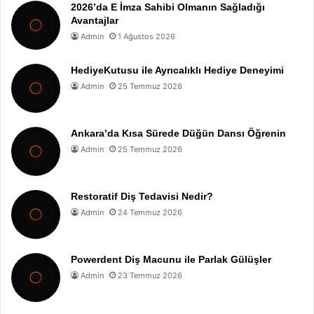
2026’da E İmza Sahibi Olmanın Sağladığı
Avantajlar
Admin
1 Ağustos 2026
HediyeKutusu ile Ayrıcalıklı Hediye Deneyimi
Admin
25 Temmuz 2026
Ankara’da Kısa Sürede Düğün Dansı Öğrenin
Admin
25 Temmuz 2026
Restoratif Diş Tedavisi Nedir?
Admin
24 Temmuz 2026
Powerdent Diş Macunu ile Parlak Gülüşler
Admin
23 Temmuz 2026