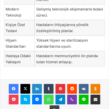
Modern
Gelişmiş teknolojik ekipmanlarla tedavi
Teknoloji
süreci.
Kişiye Özel
Hastaların ihtiyaçlarına yönelik
Tedavi
özelleştirilmiş planlar.
Hijyen
Yüksek hijyen ve sterilizasyon
Standartları
standartlarına uyum.
Hastaya Odaklı
Hastaların memnuniyetini ön planda
Yaklaşım
tutan hizmet anlayışı.
Facebook
X
LinkedIn
Tumblr
Pinterest
Reddit
VKontakte
Odnok
Pocket
Skype
Messenger
WhatsApp
Telegram
Viber
Line
E-Posta ile payla
Yazdır