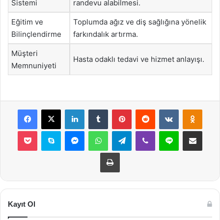
Sistemi
randevu alabilmesi.
Eğitim ve
Toplumda ağız ve diş sağlığına yönelik
Bilinçlendirme
farkındalık artırma.
Müşteri
Hasta odaklı tedavi ve hizmet anlayışı.
Memnuniyeti
Facebook
X
LinkedIn
Tumblr
Pinterest
Reddit
VKontakte
Odnok
Pocket
Skype
Messenger
WhatsApp
Telegram
Viber
Line
E-Posta ile payla
Yazdır
Kayıt Ol