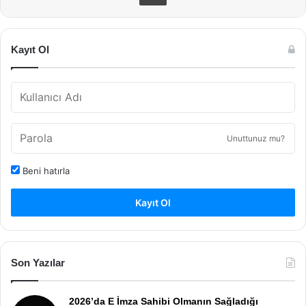
Kayıt Ol
Unuttunuz mu?
Beni hatırla
Kayıt Ol
Son Yazılar
2026’da E İmza Sahibi Olmanın Sağladığı