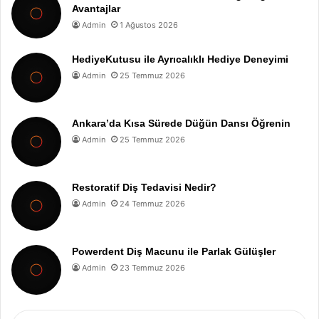
Avantajlar
Admin
1 Ağustos 2026
HediyeKutusu ile Ayrıcalıklı Hediye Deneyimi
Admin
25 Temmuz 2026
Ankara’da Kısa Sürede Düğün Dansı Öğrenin
Admin
25 Temmuz 2026
Restoratif Diş Tedavisi Nedir?
Admin
24 Temmuz 2026
Powerdent Diş Macunu ile Parlak Gülüşler
Admin
23 Temmuz 2026