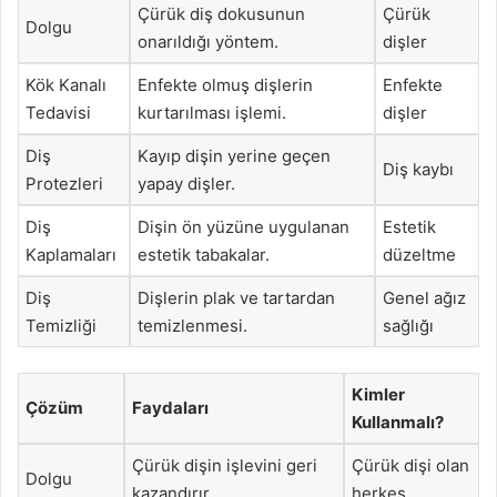
Çürük diş dokusunun
Çürük
Dolgu
onarıldığı yöntem.
dişler
Kök Kanalı
Enfekte olmuş dişlerin
Enfekte
Tedavisi
kurtarılması işlemi.
dişler
Diş
Kayıp dişin yerine geçen
Diş kaybı
Protezleri
yapay dişler.
Diş
Dişin ön yüzüne uygulanan
Estetik
Kaplamaları
estetik tabakalar.
düzeltme
Diş
Dişlerin plak ve tartardan
Genel ağız
Temizliği
temizlenmesi.
sağlığı
Kimler
Çözüm
Faydaları
Kullanmalı?
Çürük dişin işlevini geri
Çürük dişi olan
Dolgu
kazandırır.
herkes