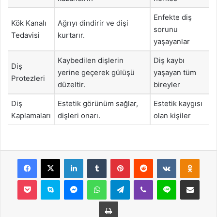
Enfekte diş
Kök Kanalı
Ağrıyı dindirir ve dişi
sorunu
Tedavisi
kurtarır.
yaşayanlar
Kaybedilen dişlerin
Diş kaybı
Diş
yerine geçerek gülüşü
yaşayan tüm
Protezleri
düzeltir.
bireyler
Diş
Estetik görünüm sağlar,
Estetik kaygısı
Kaplamaları
dişleri onarı.
olan kişiler
Facebook
X
LinkedIn
Tumblr
Pinterest
Reddit
VKontakte
Odnok
Pocket
Skype
Messenger
WhatsApp
Telegram
Viber
Line
E-Posta ile payla
Yazdır