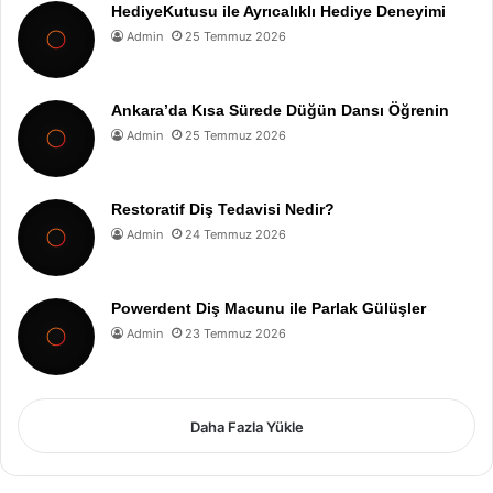
HediyeKutusu ile Ayrıcalıklı Hediye Deneyimi
Admin
25 Temmuz 2026
Ankara’da Kısa Sürede Düğün Dansı Öğrenin
Admin
25 Temmuz 2026
Restoratif Diş Tedavisi Nedir?
Admin
24 Temmuz 2026
Powerdent Diş Macunu ile Parlak Gülüşler
Admin
23 Temmuz 2026
Daha Fazla Yükle