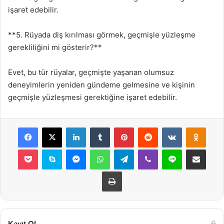
işaret edebilir.
**5. Rüyada diş kırılması görmek, geçmişle yüzleşme
gerekliliğini mi gösterir?**
Evet, bu tür rüyalar, geçmişte yaşanan olumsuz
deneyimlerin yeniden gündeme gelmesine ve kişinin
geçmişle yüzleşmesi gerektiğine işaret edebilir.
Facebook
X
LinkedIn
Tumblr
Pinterest
Reddit
VKontakte
Odnok
Pocket
Skype
Messenger
WhatsApp
Telegram
Viber
Line
E-Posta ile payla
Yazdır
Kayıt Ol