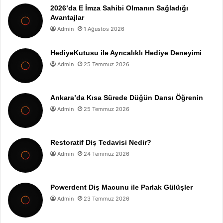
2026’da E İmza Sahibi Olmanın Sağladığı
Avantajlar
Admin
1 Ağustos 2026
HediyeKutusu ile Ayrıcalıklı Hediye Deneyimi
Admin
25 Temmuz 2026
Ankara’da Kısa Sürede Düğün Dansı Öğrenin
Admin
25 Temmuz 2026
Restoratif Diş Tedavisi Nedir?
Admin
24 Temmuz 2026
Powerdent Diş Macunu ile Parlak Gülüşler
Admin
23 Temmuz 2026