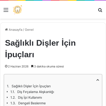
Menü
Ar
Anasayfa
/
Genel
Sağlıklı Dişler İçin
İpuçları
2 Haziran 2026
3 dakika okuma süresi
Sağlıklı Dişler İçin İpuçları
Diş Fırçalama Alışkanlığı
Diş İpi Kullanımı
Dengeli Beslenme