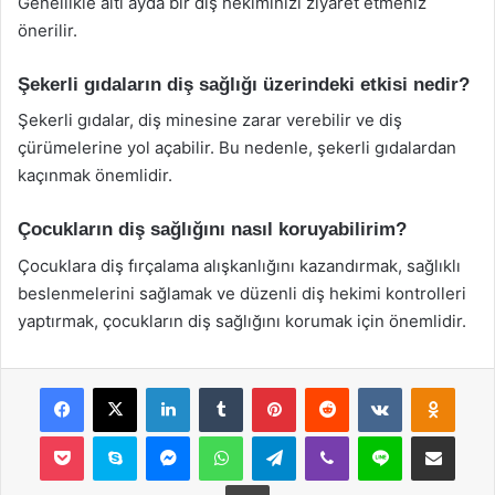
Genellikle altı ayda bir diş hekiminizi ziyaret etmeniz
önerilir.
Şekerli gıdaların diş sağlığı üzerindeki etkisi nedir?
Şekerli gıdalar, diş minesine zarar verebilir ve diş
çürümelerine yol açabilir. Bu nedenle, şekerli gıdalardan
kaçınmak önemlidir.
Çocukların diş sağlığını nasıl koruyabilirim?
Çocuklara diş fırçalama alışkanlığını kazandırmak, sağlıklı
beslenmelerini sağlamak ve düzenli diş hekimi kontrolleri
yaptırmak, çocukların diş sağlığını korumak için önemlidir.
Facebook
X
LinkedIn
Tumblr
Pinterest
Reddit
VKontakte
Odnok
Pocket
Skype
Messenger
WhatsApp
Telegram
Viber
Line
E-Posta ile payla
Yazdır