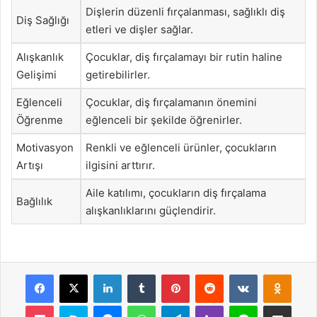
Dişlerin düzenli fırçalanması, sağlıklı diş
Diş Sağlığı
etleri ve dişler sağlar.
Alışkanlık
Çocuklar, diş fırçalamayı bir rutin haline
Gelişimi
getirebilirler.
Eğlenceli
Çocuklar, diş fırçalamanın önemini
Öğrenme
eğlenceli bir şekilde öğrenirler.
Motivasyon
Renkli ve eğlenceli ürünler, çocukların
Artışı
ilgisini arttırır.
Aile katılımı, çocukların diş fırçalama
Bağlılık
alışkanlıklarını güçlendirir.
Facebook
X
LinkedIn
Tumblr
Pinterest
Reddit
VKontakte
Odnok
Pocket
Skype
Messenger
WhatsApp
Telegram
Viber
Line
E-Posta ile payla