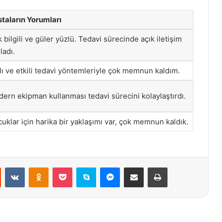
taların Yorumları
 bilgili ve güler yüzlü. Tedavi sürecinde açık iletişim
ladı.
lı ve etkili tedavi yöntemleriyle çok memnun kaldım.
ern ekipman kullanması tedavi sürecini kolaylaştırdı.
uklar için harika bir yaklaşımı var, çok memnun kaldık.
st
Reddit
VKontakte
Odnoklassniki
Pocket
Skype
Messenger
E-Posta ile paylaş
Yazdır