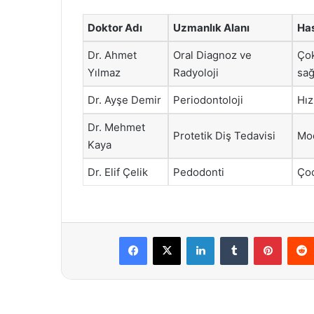
Doktor Adı
Uzmanlık Alanı
Has
Dr. Ahmet
Oral Diagnoz ve
Çok
Yılmaz
Radyoloji
sağ
Dr. Ayşe Demir
Periodontoloji
Hız
Dr. Mehmet
Protetik Diş Tedavisi
Mod
Kaya
Dr. Elif Çelik
Pedodonti
Çoc
Facebook
X
LinkedIn
Tumblr
Pintere