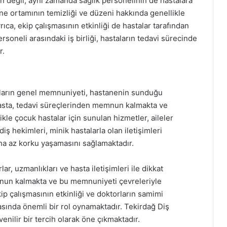
ın değil, aynı zamanda sağlık personelinin de hastalara
ne ortamının temizliği ve düzeni hakkında genellikle
ca, ekip çalışmasının etkinliği de hastalar tarafından
rsoneli arasındaki iş birliği, hastaların tedavi sürecinde
r.
aların genel memnuniyeti, hastanenin sunduğu
 hasta, tedavi süreçlerinden memnun kalmakta ve
kle çocuk hastalar için sunulan hizmetler, aileler
iş hekimleri, minik hastalarla olan iletişimleri
aha az korku yaşamasını sağlamaktadır.
, uzmanlıkları ve hasta iletişimleri ile dikkat
mnun kalmakta ve bu memnuniyeti çevreleriyle
ip çalışmasının etkinliği ve doktorların samimi
sında önemli bir rol oynamaktadır. Tekirdağ Diş
enilir bir tercih olarak öne çıkmaktadır.