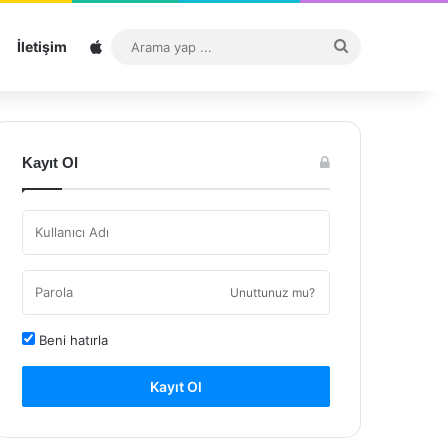
Sitemap
Arama
İletişim
yap
...
Kayıt Ol
Unuttunuz mu?
Beni hatırla
Kayıt Ol