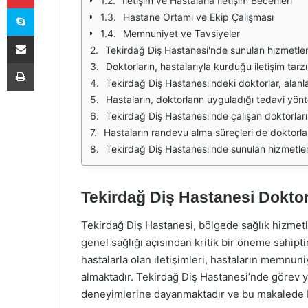
İletişim ve Hastalarla İletişim Becerileri
Skype
Hastane Ortamı ve Ekip Çalışması
Memnuniyet ve Tavsiyeler
E-Posta ile paylaş
Tekirdağ Diş Hastanesi'nde sunulan hizmetlerin kalitesi, hastaların doktorlar hakkındaki görüşleriyle doğrudan ilişkilidir. Hastalar, diş hekimlerinin profesyonelliği ve bilgi birikimi konusund
Yazdır
Doktorların, hastalarıyla kurduğu iletişim tarzı, tedavi sürecindeki başarıyı etkileyen bir diğer faktördür. Hastalar, diş hekimlerinin açıklayıcı ve samim
Tekirdağ Diş Hastanesi'ndeki doktorlar, alanlarında uzmanlaşmış ve deneyimli profesyonellerdir. Hastalar, doktorların bilgisine ve becer
Hastaların, doktorların uyguladığı tedavi yöntemleri hakkındaki yorumları da oldukça önemlidir. Birçok hasta, uygulanan tedavi yöntemler
Tekirdağ Diş Hastanesi'nde çalışan doktorların, güncel tedavi teknikleri ve teknolojileri takip etmesi de önemli bir avantajdır. Hastalar, modern ekip
Hastaların randevu alma süreçleri de doktorlar hakkındaki yorumları etkileyen bir diğer unsurdur. Tekirdağ Diş Hastanesi'nde rand
Tekirdağ Diş Hastanesi'nde sunulan hizmetlerin fiyatları da hastalar tarafından değerlendirilmektedir. Hastalar, uy
Tekirdağ Diş Hastanesi Doktor
Tekirdağ Diş Hastanesi, bölgede sağlık hizmetle
genel sağlığı açısından kritik bir öneme sahipti
hastalarla olan iletişimleri, hastaların memnun
almaktadır. Tekirdağ Diş Hastanesi’nde görev y
deneyimlerine dayanmaktadır ve bu makalede b