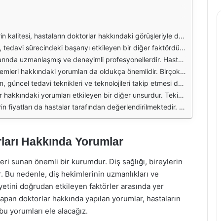
a genellikle olumlu geri dönüşlerde bulunmaktadır. Bu durum, hastaların tedavi süreçlerinde kendilerini güvende hissetmelerine yardımcı olmaktadır. Ayrıca, hastaların bilgi almak için doktorlarla olan iletişimleri de son derece önemlidir.
i bir iletişim kurmasını takdir etmektedir. Bu, hastaların tedavi seçenekleri ve prosedürler hakkında daha fazla bilgi edinmelerine yardımcı olmakta ve tedaviye olan güvenlerini artırmaktadır.
isine güvenerek tedavi süreçlerine katılmaktadır. Bu güven, hastaların diş sağlığı ile ilgili sorunlarını daha rahat bir şekilde dile getirmelerine olanak tanımaktadır.
inin etkili olduğunu ve hızlı sonuçlar aldıklarını belirtmektedir. Bu durum, Tekirdağ Diş Hastanesi'nin hastaları için sağladığı hizmetlerin kalitesini ortaya koymaktadır.
man ve yöntemlerle yapılan tedaviler sayesinde daha az ağrı ve rahatsızlık hissettiklerini ifade etmektedir. Bu durum, hastaların hastaneye olan güvenini ve memnuniyetini artırmaktadır.
evu almanın kolaylığı, hastaların zamanında ve düzenli olarak tedavi olmasına olanak tanımaktadır. Bu da hastaların genel memnuniyetini artıran bir faktördür.
gun fiyatlarla kaliteli hizmet almanın önemini vurgulamaktadır. Bu durum, hastaların hastaneyi tercih etmelerinde etkili bir rol oynamaktadır.
ları Hakkında Yorumlar
ri sunan önemli bir kurumdur. Diş sağlığı, bireylerin
r. Bu nedenle, diş hekimlerinin uzmanlıkları ve
iyetini doğrudan etkileyen faktörler arasında yer
apan doktorlar hakkında yapılan yorumlar, hastaların
u yorumları ele alacağız.