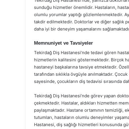
Tekirdağ Diş Hastanesi’nde, yalnızca doktorlar
sunduğu hizmetler önemlidir. Hastaların, hasta
olumlu yorumlar yaptığı gözlemlenmektedir. Ayrı
takdir edilmektedir. Doktorlar ve diğer sağlık pe
daha iyi bir deneyim yaşamalarını sağlamaktadı
Memnuniyet ve Tavsiyeler
Tekirdağ Diş Hastanesi’nde tedavi gören hast
hizmetlerin kalitesini göstermektedir. Birçok
hastaneyi başkalarına tavsiye etmektedir. Özelli
tarafından sıklıkla övgüyle anılmaktadır. Çocuk d
sayesinde, çocukların diş tedavisi sırasında d
Tekirdağ Diş Hastanesi’nde görev yapan doktorlar
çekmektedir. Hastalar, aldıkları hizmetten me
paylaşmaktadır. Hastane ortamının temizliği, ek
tutumları, hastaların olumlu deneyimler yaşama
Hastanesi, diş sağlığı hizmetleri konusunda güv