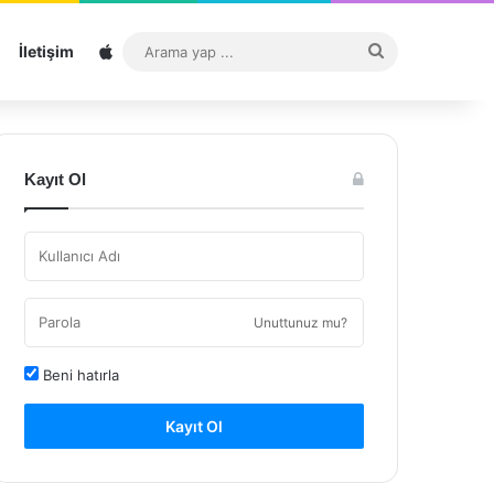
Sitemap
Arama
İletişim
yap
...
Kayıt Ol
Unuttunuz mu?
Beni hatırla
Kayıt Ol