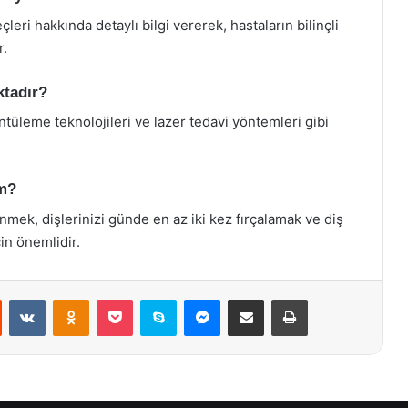
leri hakkında detaylı bilgi vererek, hastaların bilinçli
r.
ktadır?
ntüleme teknolojileri ve lazer tedavi yöntemleri gibi
im?
enmek, dişlerinizi günde en az iki kez fırçalamak ve diş
çin önemlidir.
st
Reddit
VKontakte
Odnoklassniki
Pocket
Skype
Messenger
E-Posta ile paylaş
Yazdır