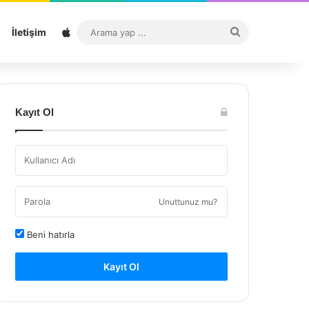
Sitemap
Arama
İletişim
yap
...
Kayıt Ol
Unuttunuz mu?
Beni hatırla
Kayıt Ol