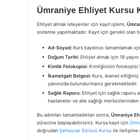
Ümraniye Ehliyet Kursu 
Ehliyet almak isteyenler için kayıt işlemi,
Ümran
sistemle yapılmaktadır. Kayıt için gerekli olan bi
Ad-Soyad:
Kurs kaydınızı tamamlamak için,
Doğum Tarihi:
Ehliyet almak için 18 yaşı
Kimlik Fotokopisi:
Kimliğinizin fotokopisi 
İkametgah Belgesi:
Kurs, ikamet ettiğiniz
yanınızda bulundurmanız gerekmektedir.
Sağlık Raporu:
Ehliyet için sağlık raporu 
hastaneler ve aile sağlığı merkezlerinden r
Bu adımları tamamladıktan sonra,
Ümraniye Ehl
sürecine başlayabilirsiniz. Kursa kayıt için
Ümra
doğrudan
Şehsuvar Sürücü Kursu
ile iletişime 