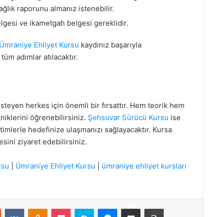
ağlık raporunu almanız istenebilir.
elgesi ve ikametgah belgesi gereklidir.
Ümraniye Ehliyet Kursu
kaydınız başarıyla
üm adımlar atılacaktır.
steyen herkes için önemli bir fırsattır. Hem teorik hem
niklerini öğrenebilirsiniz.
Şehsuvar Sürücü Kursu
ise
itimlerle hedefinize ulaşmanızı sağlayacaktır. Kursa
sini ziyaret edebilirsiniz.
rsu
|
Ümraniye Ehliyet Kursu
|
ümraniye ehliyet kursları
st
Reddit
VKontakte
Odnoklassniki
Pocket
Skype
Messenger
E-Posta ile paylaş
Yazdır