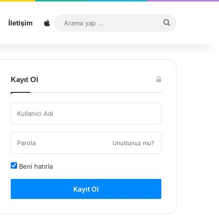
Sitemap
Arama
İletişim
yap
...
Kayıt Ol
Unuttunuz mu?
Beni hatırla
Kayıt Ol