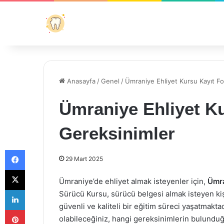
Anasayfa
/
Genel
/
Ümraniye Ehliyet Kursu Kayıt F
Ümraniye Ehliyet K
Gereksinimler
Facebook
29 Mart 2025
X
Ümraniye’de ehliyet almak isteyenler için,
Ümra
LinkedIn
Sürücü Kursu, sürücü belgesi almak isteyen kiş
güvenli ve kaliteli bir eğitim süreci yaşatmakta
Pinterest
olabileceğiniz, hangi gereksinimlerin bulunduğ