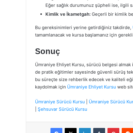
Eğer sağlık durumunuz şüpheli ise, ilgili s
Kimlik ve İkametgah:
Geçerli bir kimlik b
Bu gereksinimleri yerine getirdiğiniz takdirde,
tamamlanacak ve kursa başlamanız için gerekli t
Sonuç
Ümraniye Ehliyet Kursu, sürücü belgesi almak i
de pratik eğitimler sayesinde güvenli sürüş tek
bu süreçte size rehberlik edecek ve kaliteli eğ
kaydolmak için
Ümraniye Ehliyet Kursu
web site
Ümraniye Sürücü Kursu
|
Ümraniye Sürücü Ku
|
Şehsuvar Sürücü Kursu
Facebook
X
LinkedIn
Tumblr
Pintere