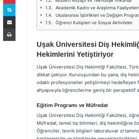
Modern Altyapı ve Teknolojik İmkanlar
Skype
Akademik Kadro ve Araştırma Faaliyetleri
Uluslararası İşbirlikleri ve Değişim Progra
E-Posta ile paylaş
Öğrenci Kulüpleri ve Sosyal Aktiviteler
Yazdır
Uşak Üniversitesi Diş Hekimliğ
Hekimlerini Yetiştiriyor
Uşak Üniversitesi Diş Hekimliği Fakültesi, Türki
dikkat çekiyor. Kuruluşundan bu yana, diş heki
odaklı profesyoneller yetiştirmeyi hedefleyen 
altyapısıyla öğrencilerine geniş bir perspektif
Eğitim Programı ve Müfredat
Uşak Üniversitesi Diş Hekimliği Fakültesi, öğr
Müfredat, temel tıp bilimleri, diş hekimliğine öz
Öğrenciler, teorik bilgileri laboratuvar ortam
hastanelerde ve kliniklerde gerçekleştirdikleri 