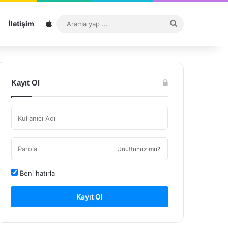
Sitemap
Arama
İletişim
yap
...
Kayıt Ol
Unuttunuz mu?
Beni hatırla
Kayıt Ol