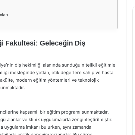
mları
i Fakültesi: Geleceğin Diş
ye’nin diş hekimliği alanında sunduğu nitelikli eğitimle
mliği mesleğinde yetkin, etik değerlere sahip ve hasta
fakülte, modern eğitim yöntemleri ve teknolojik
 sunmaktadır.
encilerine kapsamlı bir eğitim programı sunmaktadır.
gü alanlar ve klinik uygulamalarla zenginleştirilmiştir.
ında uygulama imkanı bulurken, aynı zamanda
stajlarla pratik deneyim kazanırlar. Bu süreç,