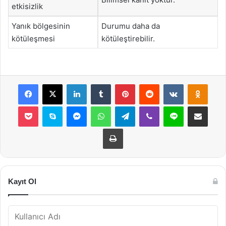
etkisizlik
Yanık bölgesinin
Durumu daha da
kötüleşmesi
kötüleştirebilir.
Facebook
X
LinkedIn
Tumblr
Pinterest
Reddit
VKontakte
Odnok
Pocket
Skype
Messenger
WhatsApp
Telegram
Viber
Line
E-Posta ile payla
Yazdır
Kayıt Ol