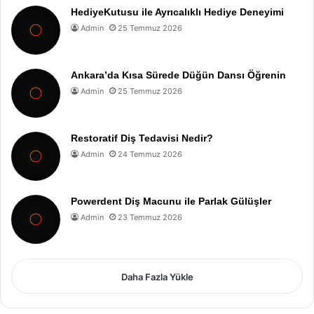
HediyeKutusu ile Ayrıcalıklı Hediye Deneyimi
Admin
25 Temmuz 2026
Ankara’da Kısa Sürede Düğün Dansı Öğrenin
Admin
25 Temmuz 2026
Restoratif Diş Tedavisi Nedir?
Admin
24 Temmuz 2026
Powerdent Diş Macunu ile Parlak Gülüşler
Admin
23 Temmuz 2026
Daha Fazla Yükle