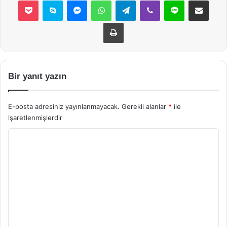
Yazdır
Bir yanıt yazın
E-posta adresiniz yayınlanmayacak.
Gerekli alanlar
*
ile
işaretlenmişlerdir
Y
o
r
u
m
*