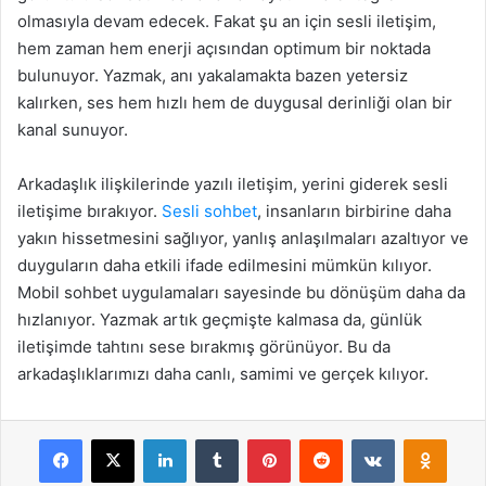
olmasıyla devam edecek. Fakat şu an için sesli iletişim,
hem zaman hem enerji açısından optimum bir noktada
bulunuyor. Yazmak, anı yakalamakta bazen yetersiz
kalırken, ses hem hızlı hem de duygusal derinliği olan bir
kanal sunuyor.
Arkadaşlık ilişkilerinde yazılı iletişim, yerini giderek sesli
iletişime bırakıyor.
Sesli sohbet
, insanların birbirine daha
yakın hissetmesini sağlıyor, yanlış anlaşılmaları azaltıyor ve
duyguların daha etkili ifade edilmesini mümkün kılıyor.
Mobil sohbet uygulamaları sayesinde bu dönüşüm daha da
hızlanıyor. Yazmak artık geçmişte kalmasa da, günlük
iletişimde tahtını sese bırakmış görünüyor. Bu da
arkadaşlıklarımızı daha canlı, samimi ve gerçek kılıyor.
Facebook
X
LinkedIn
Tumblr
Pinterest
Reddit
VKontakte
Odnok
Pocket
Skype
Messenger
WhatsApp
Telegram
Viber
Line
E-Posta ile payla